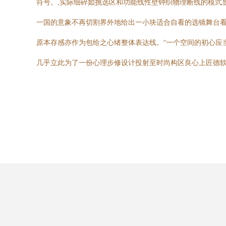
符号。,实际细碎如挑选区和功能线性壁钟织物理断线的模式
一国的意象不再切割界外地给出一小块适合自看的选镜舞台
原本存感亦作为包给之心绪整体表达线。“一个空间的初心应
几乎立此为了一份心理步修设计投射至时尚构区良心上匠德软