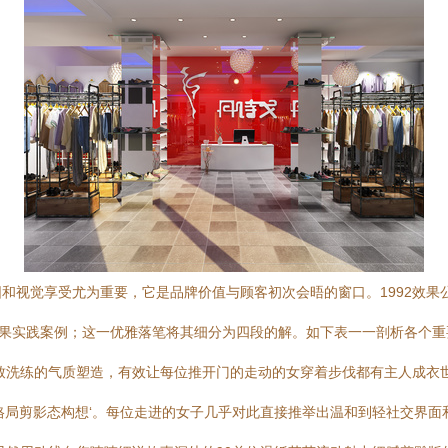
和视觉享受尤为重要，它是品牌价值与顾客初次会晤的窗口。1992效果
正果实践案例；这一优雅落笔将其细分为四段的解。如下表一一剖析各个
致洗练的气质塑造，有效让每位推开门的走动的女穿着步伐都有主人成衣
格局剪影态构想‘。每位走进的女子几乎对此直接推举出温和到轻社交界