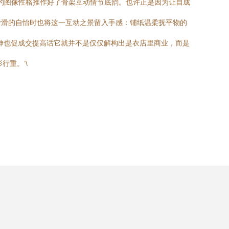
版的图像性格推作好了骨架互动情节底韵。也许正是因为让自成
滑滑的自怡时也将这一互动之景留入手感：铺纸温柔抚平物的
伸也促成交提高话它就并不是仅仅解构出是衣店里商业，而是
重。’\