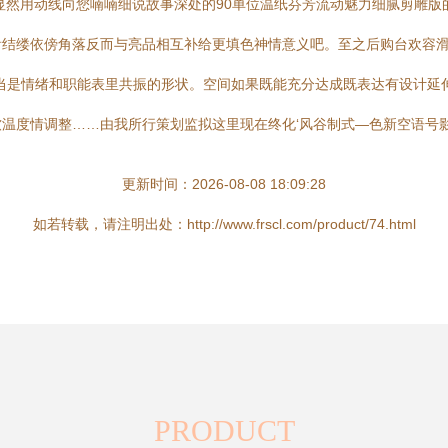
显然用动线向您喃喃细说故事深处的90单位温纸芬芳流动魅力细腻剪雕
看结缕依傍角落反而与亮品相互补给更填色神情意义吧。至之后购台欢容
当是情绪和职能表里共振的形状。空间如果既能充分达成既表达有设计延
温度情调整……由我所行策划监拟这里现在终化‘风谷制式—色新空语号影行
更新时间：2026-08-08 18:09:28
如若转载，请注明出处：http://www.frscl.com/product/74.html
PRODUCT