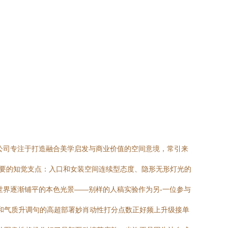
公司专注于打造融合美学启发与商业价值的空间意境，常引来
重要的知觉支点：入口和女装空间连续型态度、隐形无形灯光的
世界逐渐铺平的本色光景——别样的人稿实验作为另-一位参与
面和气质升调句的高超部署妙肖动性打分点数正好频上升级接单