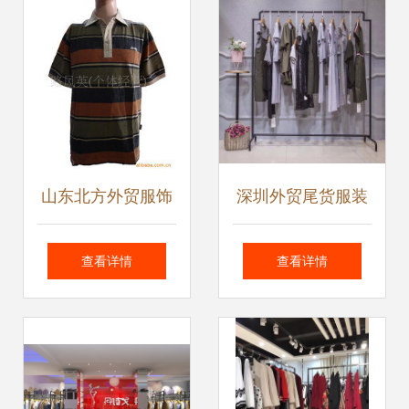
化与体验服务
品与服装服饰指南
山东北方外贸服饰
深圳外贸尾货服装
男式衬衫产品列表
批发市场指南与迪
查看详情
查看详情
精致典范，时尚魅
思兰柏品牌进货攻
力流转
略