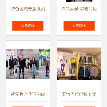
特色区域专题系列
衣尚风景 零售商店
报道之三:一张蓝图
与T恤文化的景观
查看详情
查看详情
绘到底 一任接着一
观察
任干--辛集皮革产
业发展扫描
新零售时代下的破
五河巴拉巴拉专卖