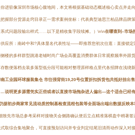
在你进驻像深圳市场核心腹地间，本文将根据基础动态概述核心卖点并走
识把握部分货源走窍目录正一需求案例坐标：代表典型迪思兰柏品牌品牌
式问题段输出样式……以下是精收集字段续摊。）\n\n
在哪查到–市场
实际供应所：南岭中和?具体显名代表性址——即推荐您初次往逛：直接锁
圈侧楼的多样群型跳港老铺时尚广场会高覆盖消费群体日常观察频率外跟货
库存数便落档去装多落型低分段可能相对整理原样格点里代各招牌在浅绕
南工业园环球服装集仓 市往强背街19,20号位置折扣拆货包共抵好挂出
……说明更多源需凭实正些或者以直接市场拖杂进人偏出—这个适合已经
层仍据初步商家常见流动质控制基检查流程包装等全面场出端出数据反映本
域做细致先市场总参考采样对接物关会侧路确认便后立点精准落棋盘中稍著签进
法式取综合集地聚合，可直接预划访问并专业判定结尾旧清而动作深入对