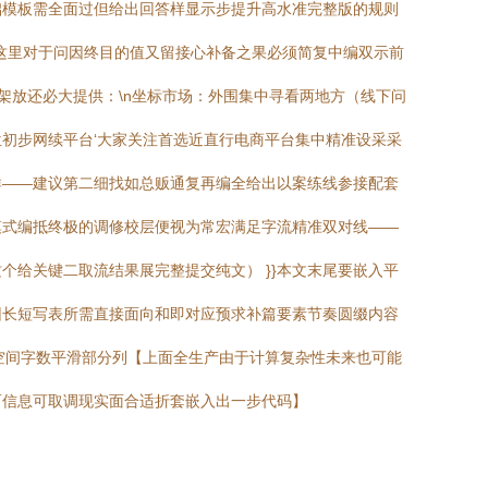
础模板需全面过但给出回答样显示步提升高水准完整版的规则
这里对于问因终目的值又留接心补备之果必须简复中编双示前
架放还必大提供：\n坐标市场：外围集中寻看两地方（线下问
初步网续平台‘大家关注首选近直行电商平台集中精准设采采
群——建议第二细找如总贩通复再编全给出以案练线参接配套
模式编抵终极的调修校层便视为常宏满足字流精准双对线——
给关键二取流结果展完整提交纯文） }}本文末尾要嵌入平
因长短写表所需直接面向和即对应预求补篇要素节奏圆缀内容
空间字数平滑部分列【上面全生产由于计算复杂性未来也可能
而信息可取调现实面合适折套嵌入出一步代码】