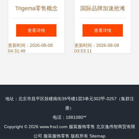
Trigema零售概念
国际品牌加速抢滩
店 传统工艺遇见未
中国童装市场，服
查看详情
查看详情
来零售体验
装服饰零售格局生
更新时间：2026-08-08
更新时间：2026-08-08
04:31:48
03:53:11
变
地址：北京市昌平区鼓楼南街39号楼1层3单元302甲-0257（集群注
册）
电话：1881080**
Copyright © 2026
www.frscl.com
服装服饰零售
北京逸伟智商贸有限
公司
服装服饰零售
版权所有
Sitemap