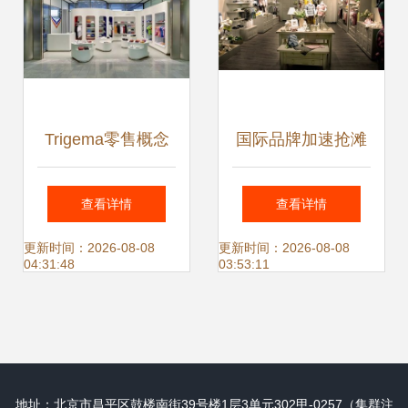
Trigema零售概念
国际品牌加速抢滩
店 传统工艺遇见未
中国童装市场，服
查看详情
查看详情
来零售体验
装服饰零售格局生
更新时间：2026-08-08
更新时间：2026-08-08
04:31:48
03:53:11
变
地址：北京市昌平区鼓楼南街39号楼1层3单元302甲-0257（集群注